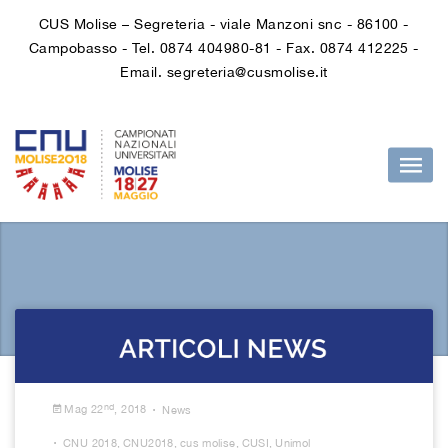
CUS Molise – Segreteria - viale Manzoni snc - 86100 -
Campobasso - Tel. 0874 404980-81 - Fax. 0874 412225 -
Email. segreteria@cusmolise.it
.
nd
Mag 22
, 2018
News
.
CNU 2018
,
CNU2018
,
cus molise
,
CUSI
,
Unimol