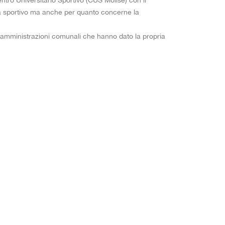
entro Universitario Sportivo (CUS Molise) con il
sta sportivo ma anche per quanto concerne la
stro
lley
Termoli
 le amministrazioni comunali che hanno dato la propria
 femminile
5 femminile
 maschile
ortiva
 bike
7
 carrozzina
olo in carrozzina
do
olo