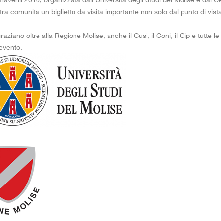
maverili 2018, organizzata dall’Università degli Studi del Molise e dal C
ra comunità un biglietto da visita importante non solo dal punto di vi
Pallacane
Beach vo
raziano oltre alla Regione Molise, anche il Cusi, il Coni, il Cip e tutte
Pallavolo
Calcio a 
 evento.
Pallavolo
Danza sp
Pugilato
Mountain
Rugby a 
Tennis in
Scherma
Tennistav
Taekwon
Tennis
Tennistav