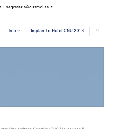
l. segreteria@cusmolise.it
Info
Impianti e Hotel CNU 2018
Leggera
a STAMPA
Contatti
ra
Modulistica
5
lo
X3 Femminile
er
—————————-
 carrozzina
Molise
ccer
Campobasso
nnis
Isernia