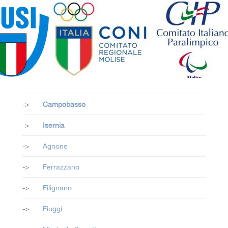
->
Campobasso
->
Isernia
->
Agnone
->
Ferrazzano
->
Filignano
->
Fiuggi