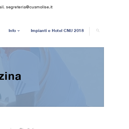
l. segreteria@cusmolise.it
Info
Impianti e Hotel CNU 2018
Leggera
a STAMPA
Contatti
ra
Modulistica
zina
5
lo
X3 Femminile
er
—————————-
 carrozzina
Molise
ccer
Campobasso
nnis
Isernia