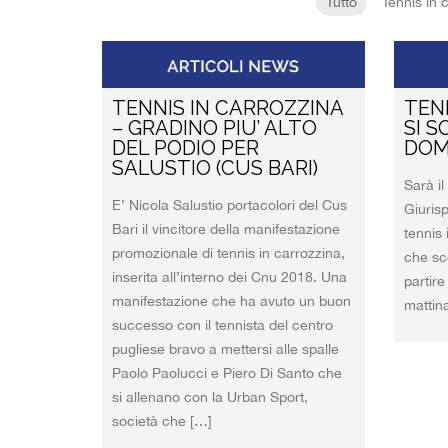
Tutto
Tennis in c
TENNIS IN CARROZZINA
TEN
– GRADINO PIU’ ALTO
SI 
DEL PODIO PER
DOM
SALUSTIO (CUS BARI)
Sarà il
E’ Nicola Salustio portacolori del Cus
Giuris
Bari il vincitore della manifestazione
tennis 
promozionale di tennis in carrozzina,
che sc
inserita all’interno dei Cnu 2018. Una
partire
manifestazione che ha avuto un buon
matti
successo con il tennista del centro
pugliese bravo a mettersi alle spalle
Paolo Paolucci e Piero Di Santo che
si allenano con la Urban Sport,
società che […]