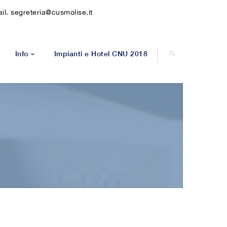
l. segreteria@cusmolise.it
Info
Impianti e Hotel CNU 2018
Leggera
a STAMPA
Contatti
ra
Modulistica
5
lo
X3 Femminile
er
—————————-
 carrozzina
Molise
ccer
Campobasso
nnis
Isernia