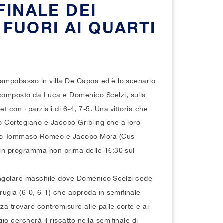
FINALE DEI
stro
lley
Termoli
 FUORI AI QUARTI
 femminile
5 femminile
 maschile
ortiva
 Campobasso in villa De Capoa ed è lo scenario
 bike
, composto da Luca e Domenico Scelzi, sulla
7
 carrozzina
 con i parziali di 6-4, 7-5. Una vittoria che
ro Cortegiano e Jacopo Gribling che a loro
olo in carrozzina
oppio Tommaso Romeo e Jacopo Mora (Cus
 è in programma non prima delle 16:30 sul
do
l singolare maschile dove Domenico Scelzi cede
rugia (6-0, 6-1) che approda in semifinale
olo
za trovare contromisure alle palle corte e ai
o cercherà il riscatto nella semifinale di