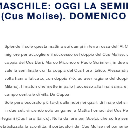
ASCHILE: OGGI LA SEMI
Pallacane
Beach vo
 (Cus Molise). DOMENICO
Pallavolo
Calcio a 
Pallavolo
Danza sp
Splende il sole questa mattina sui campi in terra rossa dell’At
Pugilato
Mountain
migliore per accogliere il successo del doppio del Cus Molise
Rugby a 
Tennis in
coppia del Cus Bari, Marco Micunco e Paolo Scrimieri, in due set
vale la semifinale con la coppia del Cus Foro Italico, Alessand
Scherma
Tennistav
volta hanno faticato, con doppio 7-5, ad aver ragione del d
Milano). Il match che mette in palio l’accesso alla finalissima
Taekwon
campo centrale di villa De Capoa.
Sole però oscurato più tardi dalle nubi nei quarti di finale de
Tennis
in due set, vincendo solo un game, a Mattia Fornaci del Cus Pe
Tennistav
egiani (Cus Foro Italico). Nulla da fare per Scelzi, che soffre sen
abolizzata la sconfitta, il portacolori del Cus Molise nel pomeriggi