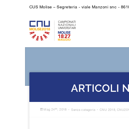
CUS Molise – Segreteria - viale Manzoni snc - 86
.
.
th
Mag 24
, 2018
Senza categoria
CNU 2018
,
CNU20