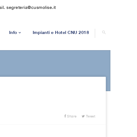
l. segreteria@cusmolise.it
Info
Impianti e Hotel CNU 2018
Leggera
a STAMPA
Contatti
ra
Modulistica
5
lo
X3 Femminile
er
—————————-
 carrozzina
Molise
ccer
Campobasso
Share
Tweet
nnis
Isernia