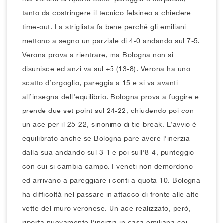
tanto da costringere il tecnico felsineo a chiedere
time-out. La strigliata fa bene perché gli emiliani
mettono a segno un parziale di 4-0 andando sul 7-5.
Verona prova a rientrare, ma Bologna non si
disunisce ed anzi va sul +5 (13-8). Verona ha uno
scatto d’orgoglio, pareggia a 15 e si va avanti
all’insegna dell’equilibrio. Bologna prova a fuggire e
prende due set point sul 24-22, chiudendo poi con
un ace per il 25-22, sinonimo di tie-break. L’avvio è
equilibrato anche se Bologna pare avere l’inerzia
dalla sua andando sul 3-1 e poi sull’8-4, punteggio
con cui si cambia campo. I veneti non demordono
ed arrivano a pareggiare i conti a quota 10. Bologna
ha difficoltà nel passare in attacco di fronte alle alte
vette del muro veronese. Un ace realizzato, però,
riporta nuovamente l’inerzia in casa emiliana coi