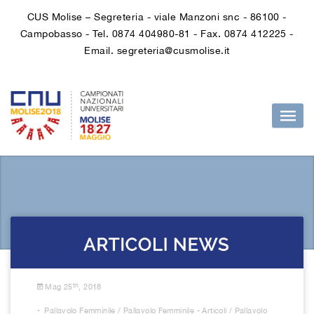
CUS Molise – Segreteria - viale Manzoni snc - 86100 -
Campobasso - Tel. 0874 404980-81 - Fax. 0874 412225 -
Email. segreteria@cusmolise.it
th
Mag 25
, 2018
.
Pallavolo Femminile
/
Pallavolo Femminile - Articoli
/
Pallavolo