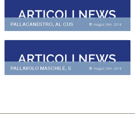
PALLACANESTRO, AL CUS
maggio 26
th
, 2018
PALLAVOLO MASCHILE, S
maggio 25
th
, 2018
Copyright © CUSMolise e SSI dell'Università degli Studi