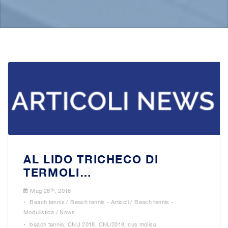
AL LIDO TRICHECO DI
TERMOLI…
th
Mag 26
, 2018
.
Beach tennis
/
Beach tennis - Articoli
/
Beach tennis -
Modulistica
/
News
.
beach tennis
,
CNU 2018
,
CNU2018
,
cus molise