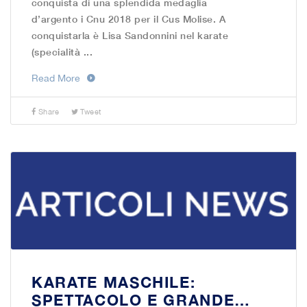
conquista di una splendida medaglia
d’argento i Cnu 2018 per il Cus Molise. A
conquistarla è Lisa Sandonnini nel karate
(specialità ...
Read More
Share
Tweet
KARATE MASCHILE:
SPETTACOLO E GRANDE…