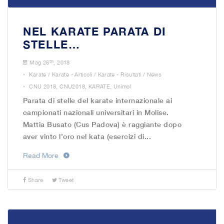
NEL KARATE PARATA DI
STELLE…
th
Mag 26
, 2018
.
Karate
/
Karate - Articoli
/
Karate - Risultati
/
News
.
CNU 2018
,
CNU2018
,
KARATE
,
Unimol
Parata di stelle del karate internazionale ai
campionati nazionali universitari in Molise.
Mattia Busato (Cus Padova) è raggiante dopo
aver vinto l’oro nel kata (esercizi di...
Read More
Share
Tweet