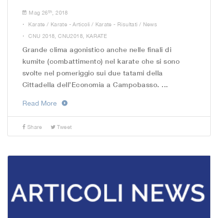
th
Mag 26
, 2018
.
Karate
/
Karate - Articoli
/
Karate - Risultati
/
News
.
CNU 2018
,
CNU2018
,
KARATE
Grande clima agonistico anche nelle finali di
kumite (combattimento) nel karate che si sono
svolte nel pomeriggio sui due tatami della
Cittadella dell’Economia a Campobasso. ...
Read More
Share
Tweet