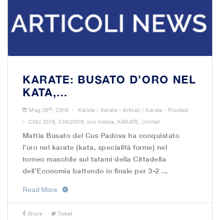
KARATE: BUSATO D’ORO NEL
KATA,…
.
th
Mag 26
, 2018
Karate
/
Karate - Articoli
/
Karate - Risultati
.
CNU 2018
,
CNU2018
,
cus molise
,
KARATE
,
Unimol
Mattia Busato del Cus Padova ha conquistato
l’oro nel karate (kata, specialità forme) nel
torneo maschile sul tatami della Cittadella
dell’Economia battendo in finale per 3-2 ...
Read More
Share
Tweet