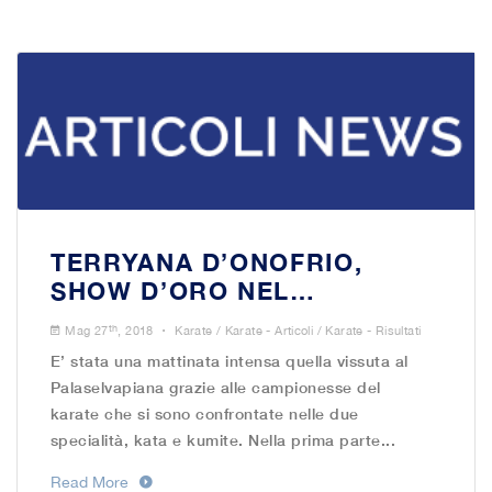
TERRYANA D’ONOFRIO,
SHOW D’ORO NEL…
.
th
Mag 27
, 2018
Karate
/
Karate - Articoli
/
Karate - Risultati
E’ stata una mattinata intensa quella vissuta al
Palaselvapiana grazie alle campionesse del
karate che si sono confrontate nelle due
specialità, kata e kumite. Nella prima parte...
Read More