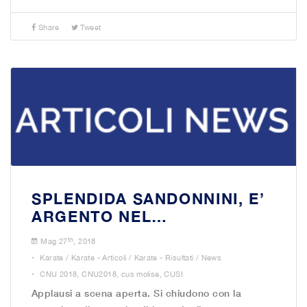
Share
Tweet
SPLENDIDA SANDONNINI, E’
ARGENTO NEL…
th
Mag 27
, 2018
.
Karate
/
Karate - Articoli
/
Karate - Risultati
/
News
.
CNU 2018
,
CNU2018
,
cus molise
,
CUSI
Applausi a scena aperta. Si chiudono con la